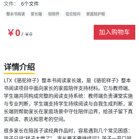
文件：
6个文件
整本书阅读
家长端
轻陪伴
低位轻问
家庭轻护程
￥0
加入购物车
/
￥0
详情介绍
LTX《骆驼祥子》整本书阅读家长端，是《骆驼祥子》整本
书阅读项目中面向家长的家庭陪伴支持材料。它与教师端、
学生端共同构成完整的阅读支持系统：教师端负责课堂实施
与专业判断，学生端支持学生持续阅读与自我生成判断，家
长端则帮助家长在家庭场景中守住陪伴边界，给孩子留下真
实阅读、表达和思考的空间。
很多家长在陪孩子读经典作品时，容易遇到几个常见困惑：
孩子只说“祥子太惨了”，家长要不要继续问？孩子一开口就