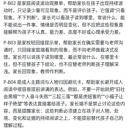
P-B02 是家庭阅读波动观察单，帮助家长在孩子出现持续波
动时，只记录少量可见现象，而不是评价孩子。它强调“只看
现象，不下判断”。家长可以看孩子读到哪里、常说什么、能
不能说出一件事、情绪是否明显变化，但不应把这些现象直
接解释为孩子不认真、能力差、态度不好或心理承受力差。
P-B03 是家校轻回接提示单，帮助家长在确实需要与老师沟
通时，只回接家庭端看到的现象，而不向老师做裁决式反
馈。家长可以说孩子读到哪里、最近常说什么、在哪里卡
住，但不应替孩子下结论，也不应替老师判断孩子理解深
浅。家长回现象，教师作判断。
P-B04 是成人主题词与人物归因避坑卡，帮助家长避开成人
阅读中很容易提前讲满的表达。例如，不要一开始就把“旧社
会黑暗”“个人奋斗失败”“三起三落”“都是虎妞害的”“小福子让
祥子绝望”等表达直接塞给孩子。家长端不是禁止讨论这些内
容，而是提醒家长：这些判断必须建立在孩子对人物、处
境、变化和证据的持续阅读之上，不能提前替代孩子自己的
理解过程。