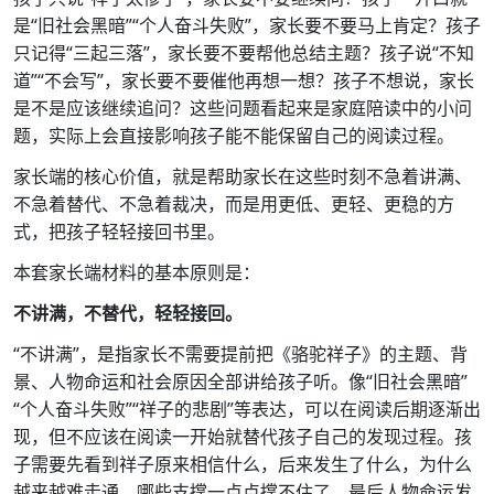
是“旧社会黑暗”“个人奋斗失败”，家长要不要马上肯定？孩子
只记得“三起三落”，家长要不要帮他总结主题？孩子说“不知
道”“不会写”，家长要不要催他再想一想？孩子不想说，家长
是不是应该继续追问？这些问题看起来是家庭陪读中的小问
题，实际上会直接影响孩子能不能保留自己的阅读过程。
家长端的核心价值，就是帮助家长在这些时刻不急着讲满、
不急着替代、不急着裁决，而是用更低、更轻、更稳的方
式，把孩子轻轻接回书里。
本套家长端材料的基本原则是：
不讲满，不替代，轻轻接回。
“不讲满”，是指家长不需要提前把《骆驼祥子》的主题、背
景、人物命运和社会原因全部讲给孩子听。像“旧社会黑暗”
“个人奋斗失败”“祥子的悲剧”等表达，可以在阅读后期逐渐出
现，但不应该在阅读一开始就替代孩子自己的发现过程。孩
子需要先看到祥子原来相信什么，后来发生了什么，为什么
越来越难走通，哪些支撑一点点撑不住了，最后人物命运发