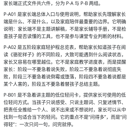
家长端正式文件共六件，分为 P-A 与 P-B 两组。
P-A01 是家长端总体入口与使用说明，帮助家长先理解家长
端是什么、不是什么，以及家庭陪伴最重要的边界。它明确
说明：家长端不是主题讲解稿，不是家长辅导手册，不是检
查孩子是否读懂的工具，也不是参与课堂专业判断的材料。
P-A02 是五阶段家庭轻护程总览表，帮助家长知道孩子在阅
读《骆驼祥子》的不同阶段，大致可能遇到什么阅读状态，
家长又容易在哪里越位。它不是家庭教学进度表，而是提醒
家长：阶段一不要急着说失败，阶段二不要急着说彻底失
败，阶段三不要急着说倒霉或堕落，阶段四不要急着说都是
某个人害的，阶段五不要急着替孩子总结主题。
P-B01 是不急着讲主题的低位轻问卡，提供家长可使用的低
位轻问方式。当孩子只说感受、只说主题词、只复述情节、
把责任全推给一个人、说不出来或不想说时，家长可以从中
找到一句适合当下的轻问。它的重点不是“问得多”，而是“问
得轻”：一次只问一句，问完就停。