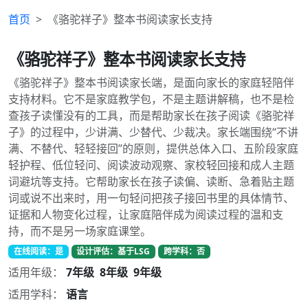
首页
《骆驼祥子》整本书阅读家长支持
《骆驼祥子》整本书阅读家长支持
《骆驼祥子》整本书阅读家长端，是面向家长的家庭轻陪伴
支持材料。它不是家庭教学包，不是主题讲解稿，也不是检
查孩子读懂没有的工具，而是帮助家长在孩子阅读《骆驼祥
子》的过程中，少讲满、少替代、少裁决。家长端围绕“不讲
满、不替代、轻轻接回”的原则，提供总体入口、五阶段家庭
轻护程、低位轻问、阅读波动观察、家校轻回接和成人主题
词避坑等支持。它帮助家长在孩子读偏、读断、急着贴主题
词或说不出来时，用一句轻问把孩子接回书里的具体情节、
证据和人物变化过程，让家庭陪伴成为阅读过程的温和支
持，而不是另一场家庭课堂。
在线阅读：是
设计评估：基于LSG
跨学科：否
适用年级：
7年级
8年级
9年级
适用学科：
语言