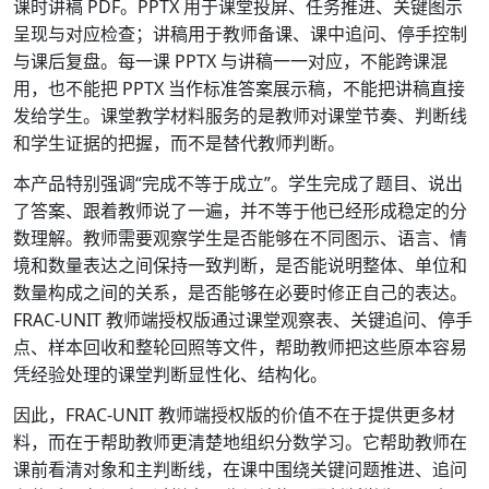
课时讲稿 PDF。PPTX 用于课堂投屏、任务推进、关键图示
呈现与对应检查；讲稿用于教师备课、课中追问、停手控制
与课后复盘。每一课 PPTX 与讲稿一一对应，不能跨课混
用，也不能把 PPTX 当作标准答案展示稿，不能把讲稿直接
发给学生。课堂教学材料服务的是教师对课堂节奏、判断线
和学生证据的把握，而不是替代教师判断。
本产品特别强调“完成不等于成立”。学生完成了题目、说出
了答案、跟着教师说了一遍，并不等于他已经形成稳定的分
数理解。教师需要观察学生是否能够在不同图示、语言、情
境和数量表达之间保持一致判断，是否能说明整体、单位和
数量构成之间的关系，是否能够在必要时修正自己的表达。
FRAC-UNIT 教师端授权版通过课堂观察表、关键追问、停手
点、样本回收和整轮回照等文件，帮助教师把这些原本容易
凭经验处理的课堂判断显性化、结构化。
因此，FRAC-UNIT 教师端授权版的价值不在于提供更多材
料，而在于帮助教师更清楚地组织分数学习。它帮助教师在
课前看清对象和主判断线，在课中围绕关键问题推进、追问