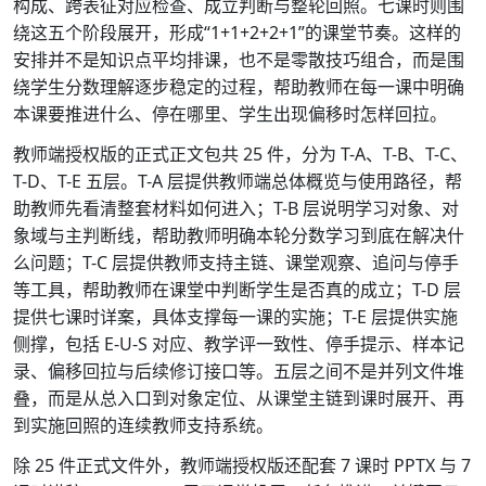
构成、跨表征对应检查、成立判断与整轮回照。七课时则围
绕这五个阶段展开，形成“1+1+2+2+1”的课堂节奏。这样的
安排并不是知识点平均排课，也不是零散技巧组合，而是围
绕学生分数理解逐步稳定的过程，帮助教师在每一课中明确
本课要推进什么、停在哪里、学生出现偏移时怎样回拉。
教师端授权版的正式正文包共 25 件，分为 T-A、T-B、T-C、
T-D、T-E 五层。T-A 层提供教师端总体概览与使用路径，帮
助教师先看清整套材料如何进入；T-B 层说明学习对象、对
象域与主判断线，帮助教师明确本轮分数学习到底在解决什
么问题；T-C 层提供教师支持主链、课堂观察、追问与停手
等工具，帮助教师在课堂中判断学生是否真的成立；T-D 层
提供七课时详案，具体支撑每一课的实施；T-E 层提供实施
侧撑，包括 E-U-S 对应、教学评一致性、停手提示、样本记
录、偏移回拉与后续修订接口等。五层之间不是并列文件堆
叠，而是从总入口到对象定位、从课堂主链到课时展开、再
到实施回照的连续教师支持系统。
除 25 件正式文件外，教师端授权版还配套 7 课时 PPTX 与 7