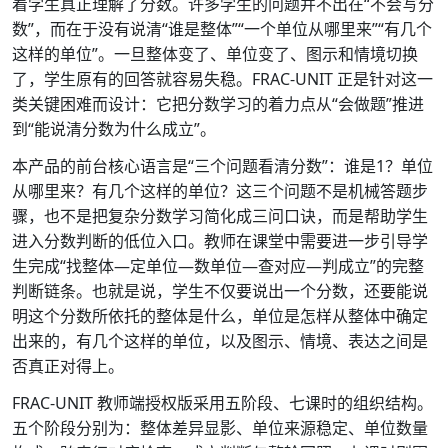
着学生真正理解了分数。许多学生的问题并不出在“不会写分
数”，而在于没有说清“谁是整体”“一个单位从哪里来”“有几个
这样的单位”。一旦整体变了、单位变了、图示和情境切换
了，学生原有的回答就容易失稳。FRAC-UNIT 正是针对这一
类关键困难而设计：它把分数学习的着力点从“会做题”推进
到“能说清分数为什么成立”。
本产品的前台核心语言是“三个问题看清分数”：谁是1？单位
从哪里来？有几个这样的单位？这三个问题不是机械答题步
骤，也不是把复杂分数学习简化成三问口诀，而是帮助学生
进入分数判断的低位入口。教师在课堂中需要进一步引导学
生完成“找整体—定单位—数单位—查对应—判成立”的完整
判断链条。也就是说，学生不仅要说出一个分数，还要能说
明这个分数所依托的整体是什么，单位是怎样从整体中确定
出来的，有几个这样的单位，以及图示、情境、表达之间是
否真正对得上。
FRAC-UNIT 教师端授权版采用五阶段、七课时的组织结构。
五个阶段分别为：整体差异显影、单位来源稳定、单位数量