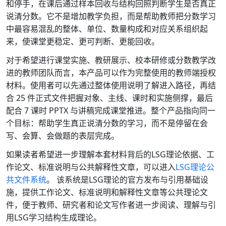
和停手，在课后通过样本回收与结构回照判断学生是否真正
说清分数。它不是增加教学负担，而是帮助教师把分数学习
中最容易混乱的整体、单位、数量构成和对应关系组织起
来，使课堂更稳定、更可判断、更能回收。
对于希望进行课堂实施、教研展示、校本研修或分数教学改
进的教师团队而言，本产品可以作为完整使用的教师端授权
材料。使用者可以先通过整体使用说明了解进入路径，再结
合 25 件正式文件把握对象、主线、课时和实施侧撑，最后
配合 7 课时 PPTX 与讲稿完成课堂推进。整个产品指向同一
个目标：帮助学生真正说清分数的学习，而不是停留在会
写、会算、会做题的表层完成。
如果读者希望进一步理解本套材料背后的LSG理论依据、工
作论文、标准说明与公共解释性文章，可以进入
LSG理论公
共文件系统
。 该系统是LSG理论的官方发布与引用基础设
施，提供工作论文、标准说明和解释性文章等公共理论文
件，便于教师、研究者和论文写作者进一步阅读、理解与引
用LSG学习结构生成理论。