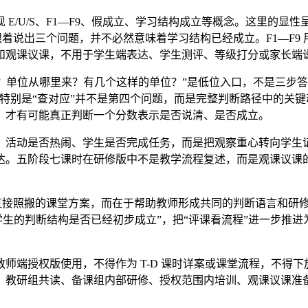
E/U/S、F1—F9、假成立、学习结构成立等概念。这里的
、跟着说出三个问题，并不必然意味着学习结构已经成立。F1—F
和观课议课，不用于学生端表达、学生测评、等级打分或家长端
 1？单位从哪里来？有几个这样的单位？”是低位入口，不是三步
特别是“查对应”并不是第四个问题，而是完整判断路径中的关
，才有可能真正判断一个分数表示是否说清、是否成立。
、活动是否热闹、学生是否完成任务，而是把观察重心转向学生
达。五阶段七课时在研修版中不是教学流程复述，而是观课议课
套可直接照搬的课堂方案，而在于帮助教师形成共同的判断语言和研
生的判断结构是否已经初步成立”，把“评课看流程”进一步推进为“议
师端授权版使用，不得作为 T-D 课时详案或课堂流程，不得
、教研组共读、备课组内部研修、授权范围内培训、观课议课准
。