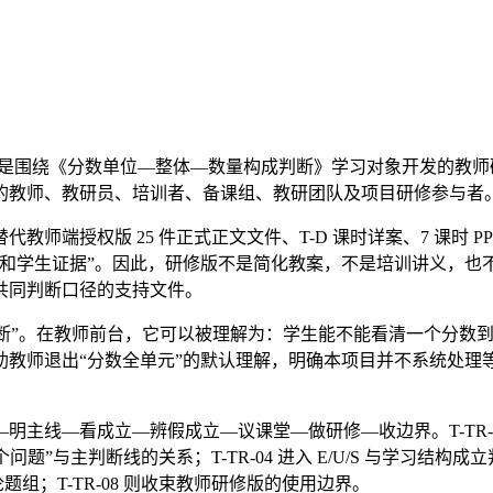
版，是围绕《分数单位—整体—数量构成判断》学习对象开发的教师研
的教师、教研员、培训者、备课组、教研团队及项目研修参与者
端授权版 25 件正式正文文件、T-D 课时详案、7 课时 PP
学生证据”。因此，研修版不是简化教案，不是培训讲义，也不是教
共同判断口径的支持文件。
构成判断”。在教师前台，它可以被理解为：学生能不能看清一个分
助教师退出“分数全单元”的默认理解，明确本项目并不系统处理
。
主线—看成立—辨假成立—议课堂—做研修—收边界。T-TR-01 
题”与主判断线的关系；T-TR-04 进入 E/U/S 与学习结构成立判断
题组；T-TR-08 则收束教师研修版的使用边界。