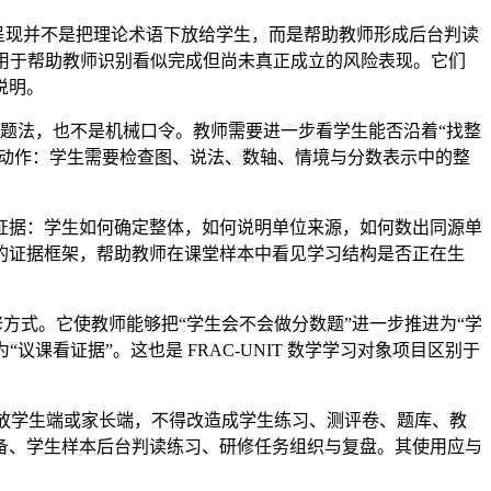
显性呈现并不是把理论术语下放给学生，而是帮助教师形成后台判读
9 用于帮助教师识别看似完成但尚未真正成立的风险表现。它们
说明。
答题法，也不是机械口令。教师需要进一步看学生能否沿着“找整
键动作：学生需要检查图、说法、数轴、情境与分数表示中的整
证据：学生如何确定整体，如何说明单位来源，如何数出同源单
的证据框架，帮助教师在课堂样本中看见学习结构是否正在生
修方式。它使教师能够把“学生会不会做分数题”进一步推进为“学
课看证据”。这也是 FRAC-UNIT 数学学习对象项目区别于
下放学生端或家长端，不得改造成学生练习、测评卷、题库、教
备、学生样本后台判读练习、研修任务组织与复盘。其使用应与