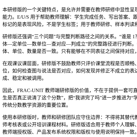
本研修版的一个关键特点，是允许并需要在教师研修中显性呈现 
能力。E/U/S 用于帮助教师理解：学生完成任务、写出答案
标记的是表现风险，不是学生标签；用于教师研修、样本判读
研修版还强调“三个问题”与完整判断路径之间的关系。“谁是
体—定单位—数单位—查对应—判成立”的完整路径进行判断。
体、单位、数量是否一致。只有能够在不同表征之间保持对应
在观课议课层面，研修版不鼓励教师只评价课堂流程是否顺畅
位，如何检查图与说法是否对应，如何发现并修正不成立的表
成、稳定和被调用。
因此，FRAC-UNIT 教师端研修版的价值，不在于提供一
生是否真正说清了这个分数”，把“我讲完了吗”进一步推进为“学
传统分数教学资源的重要位置。
使用本研修版时，教师和研修团队应守住边界：不得将其替代教
师考核表或公开培训课程材料。研修版适合用于教师个人理解
教师端授权版、产品发布系统权限和版权与使用说明保持一致