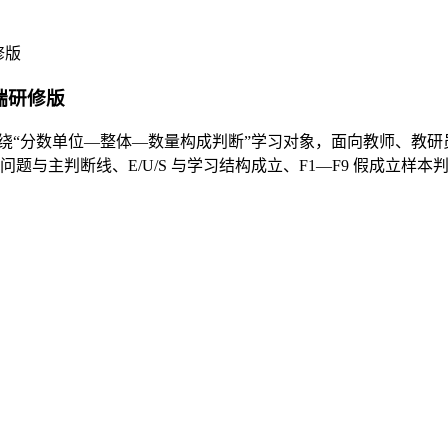
修版
师端研修版
修版围绕“分数单位—整体—数量构成判断”学习对象，面向教师、教
问题与主判断线、E/U/S 与学习结构成立、F1—F9 假成立