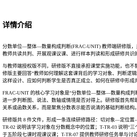
详情介绍
分数单位—整体—数量构成判断(FRAC-UNIT) 教师端研修
教师共读共判、开展观课议课、进行样本判读和形成研修共识
与教师端授权版不同，研修版不直接承担课堂实施功能，也不替代教师
修版主要回答“教师如何理解这套课背后的学习对象、判断逻辑和
这样设计、应如何判断学生是否真正成立、如何在研修中形成
FRAC-UNIT 的核心学习对象是“分数单位—整体—数量
进一步判断图、说法、数轴或情境是否对得上。研修版首先帮
关系或函数关系，而是聚焦分数表示能否说清的基础判断结构
研修版共 8 件文件，形成一条连续研修路径：切对象—定位置—明
TR-02 说明该学习对象在分数概念中的位置；T-TR-03 说明“三个问
于五阶段七课时观课议课；T-TR-07 提供教师研修任务单与讨论